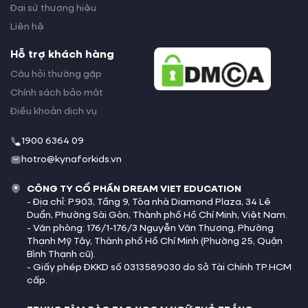
Australia
+
61
Đại sứ thương hiệu
Liên hệ
Austria (Österreich)
+
43
Hỗ trợ khách hàng
Câu hỏi thường gặp
Azerbaijan (Azərbaycan)
+
994
Chính sách bảo mật
Điều khoản dịch vụ
Bahamas
+
1242
1900 6364 09
Bahrain (‫البحرين‬‎)
+
973
hotro@kynaforkids.vn
CÔNG TY CỔ PHẦN DREAM VIET EDUCATION
Bangladesh (বাংলাদেশ)
+
880
- Địa chỉ: P.903, Tầng 9, Tòa nhà Diamond Plaza, 34 Lê
Duẩn, Phường Sài Gòn, Thành phố Hồ Chí Minh, Việt Nam.
- Văn phòng: 176/1-176/3 Nguyễn Văn Thương, Phường
Barbados
+
1246
Thạnh Mỹ Tây, Thành phố Hồ Chí Minh (Phường 25, Quận
Bình Thạnh cũ).
- Giấy phép ĐKKD số 0313589030 do Sở Tài Chính TP.HCM
Belarus (Беларусь)
+
375
cấp.