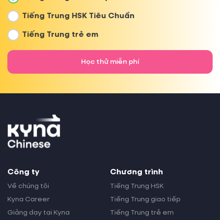
American Samoa
+
1684
Tiếng Trung HSK Tiêu Chuẩn
Andorra
+
376
Tiếng Trung trẻ em
Angola
+
244
Học thử miễn phí
Anguilla
+
1264
Antigua and Barbuda
+
1268
Argentina
+
54
Armenia (Հայաստան)
+
374
Công ty
Chương trình
Về chúng tôi
Tiếng Trung HSK
Aruba
+
297
Kyna Career
Tiếng Trung giao tiếp
Giảng dạy tại Kyna
Tiếng Trung trẻ em