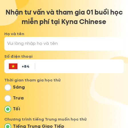
Nhận tư vấn và tham gia 01 buổi học
miễn phí tại Kyna Chinese
Họ và tên
Số điện thoại
+84
Thời gian tham gia học thử
Afghanistan (‫افغانستان‬‎)
+
93
Sáng
Albania (Shqipëri)
Trưa
+
355
Tối
Algeria (‫الجزائر‬‎)
+
213
Chương trình tiếng Trung muốn học thử
Tiếng Trung Giao Tiếp